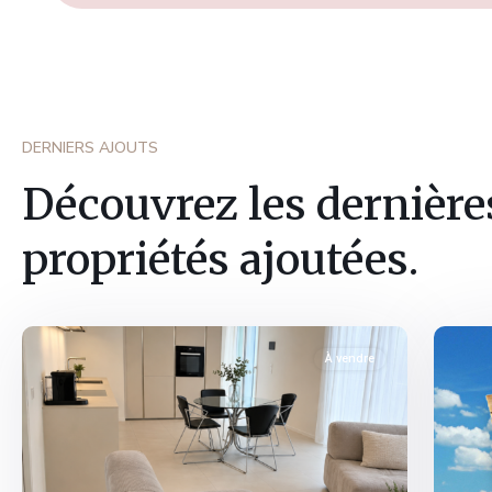
DERNIERS AJOUTS
Découvrez les dernière
propriétés ajoutées.
Fribourg
,
Fribo
Marly
2
somm
À vendre