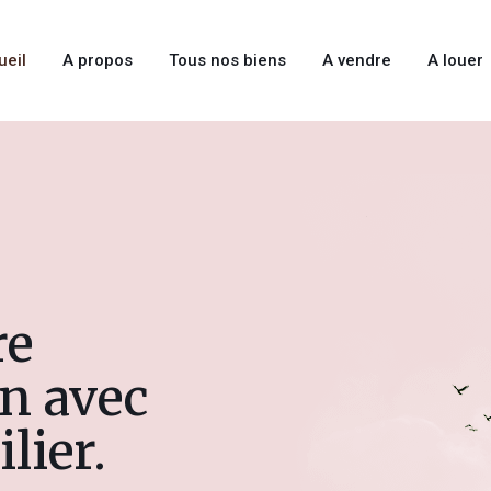
ueil
A propos
Tous nos biens
A vendre
A louer
re
n avec
ier.