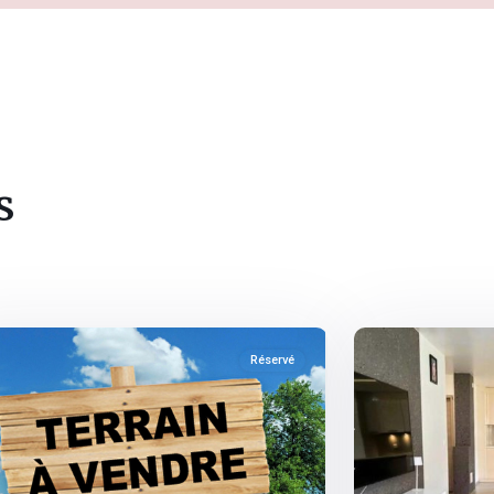
s
urg
,
Fribourg
,
entier
10
Romont
Réservé