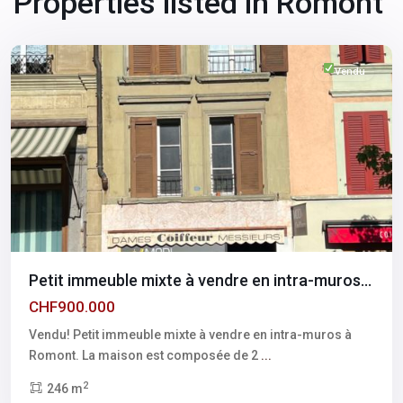
Properties listed in Romont
Fribourg
,
Romont
Vendu
Petit immeuble mixte à vendre en intra-muros...
CHF900.000
Vendu! Petit immeuble mixte à vendre en intra-muros à
Romont. La maison est composée de 2
...
2
246 m