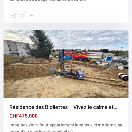
Fribourg
,
Romont
A vendre
Nouvelle Offre
Résidence des Biollettes – Vivez le calme et...
CHF475.000
Imaginez votre futur appartement lumineux et moderne, au
cœur d’un quartier résidentiel ca
...