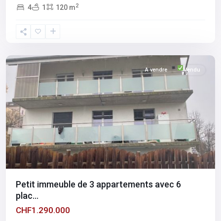
2
4
1
120 m
Fribourg
,
Romont
A vendre
Vendu
Petit immeuble de 3 appartements avec 6
plac...
CHF1.290.000