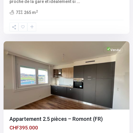
proche de la gare et idéalement si
...
2
7
265 m
Fribourg
,
Romont
Vendu
Appartement 2.5 pièces – Romont (FR)
CHF395.000