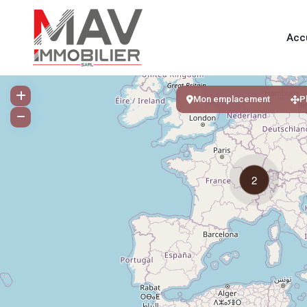
Acc
Mon emplacement
P
2