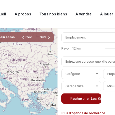
ueil
A propos
Tous nos biens
A vendre
A louer
lein écran
Prec
Suiv
Rayon:
12 km
Catégorie
Prope
Garage Size
Plus d'options de recherche