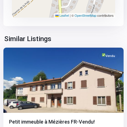
Leaflet
|
©
OpenStreetMap
contributors
Fribourg
,
Similar Listings
Mèzieres
Vendu
Petit immeuble à Mézières FR-Vendu!