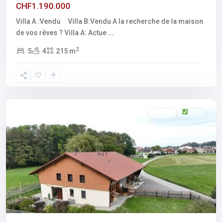
CHF1.190.000
Villa A :Vendu Villa B:Vendu A la recherche de la maison
de vos rêves ? Villa A: Actue
...
2
5
4
215 m
Fribourg
,
Mèzieres
A louer
Loué