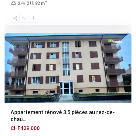
2
2
2
82 m
Fribourg
,
Broc
Vendu
Appartement rénové 3.5 pièces au rez-de-
chau...
CHF409.000