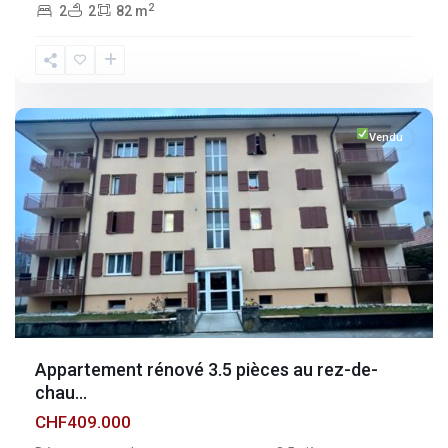
2
2
2
82 m
Fribourg
,
Broc
Vendu
Appartement rénové 3.5 pièces au rez-de-
chau...
CHF409.000