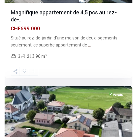
Magnifique appartement de 4,5 pcs au rez-
de-...
CHF699.000
Situé au rez-de-jardin d’une maison de deux logements
seulement, ce superbe appartement de
...
2
3
2
96 m
Fribourg
,
Vuisternens-
devant-
Romont
Vendu