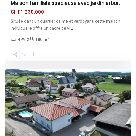
Maison familiale spacieuse avec jardin arbor...
CHF1.230.000
Située dans un quartier calme et verdoyant, cette maison
individuelle offre un cadre de vi
...
2
4
2
180 m
Fribourg
,
Vuisternens-
devant-
Romont
Vendu