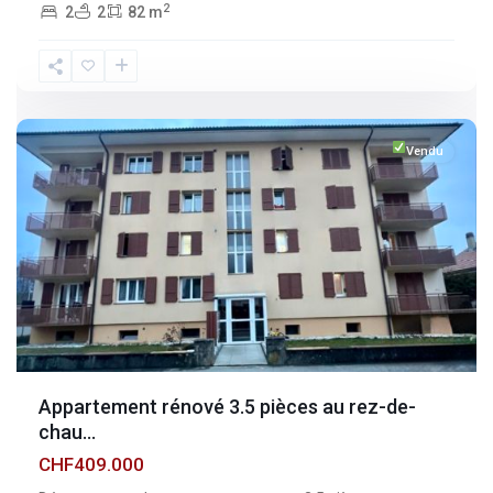
2
2
2
82 m
Fribourg
,
Broc
Vendu
Appartement rénové 3.5 pièces au rez-de-
chau...
CHF409.000