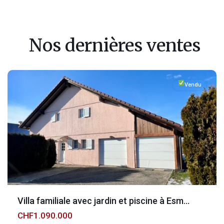
Nos dernières ventes
Fribourg
,
Esmonts
Vendu
Villa familiale avec jardin et piscine à Esm...
CHF1.090.000