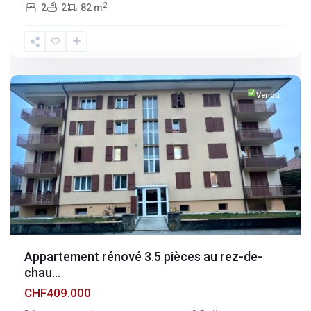
2
2
2
82 m
Fribourg
,
Broc
Vendu
Appartement rénové 3.5 pièces au rez-de-
chau...
CHF409.000