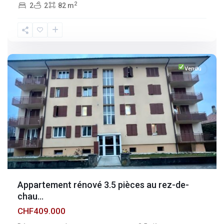
2
2
2
82 m
Fribourg
,
Broc
Vendu
Appartement rénové 3.5 pièces au rez-de-
chau...
CHF409.000