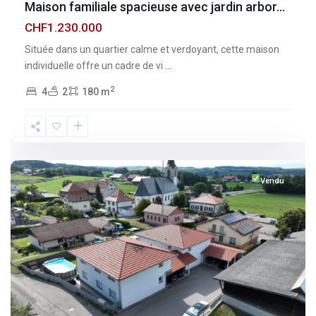
Maison familiale spacieuse avec jardin arbor...
CHF1.230.000
Située dans un quartier calme et verdoyant, cette maison
individuelle offre un cadre de vi
...
2
4
2
180 m
Fribourg
,
Vuisternens-
devant-
Romont
Vendu