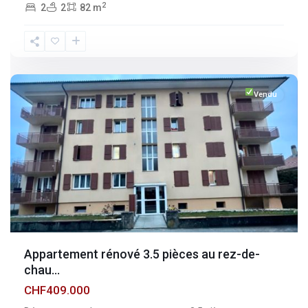
2
2
2
82 m
Fribourg
,
Broc
Vendu
Appartement rénové 3.5 pièces au rez-de-
chau...
CHF409.000