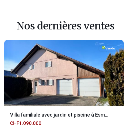
Nos dernières ventes
Fribourg
,
Esmonts
Vendu
Villa familiale avec jardin et piscine à Esm...
CHF1.090.000