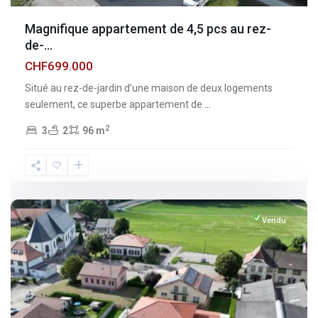
Magnifique appartement de 4,5 pcs au rez-
de-...
CHF699.000
Situé au rez-de-jardin d’une maison de deux logements
seulement, ce superbe appartement de
...
2
3
2
96 m
Fribourg
,
Vuisternens-
devant-
Romont
Vendu