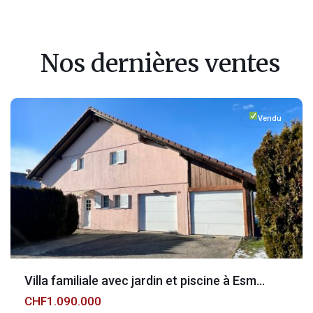
Nos dernières ventes
Fribourg
,
Esmonts
Vendu
Villa familiale avec jardin et piscine à Esm...
CHF1.090.000