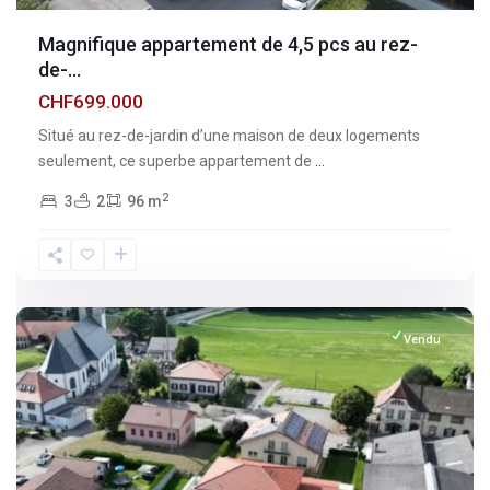
Magnifique appartement de 4,5 pcs au rez-
de-...
CHF699.000
Situé au rez-de-jardin d’une maison de deux logements
seulement, ce superbe appartement de
...
2
3
2
96 m
Fribourg
,
Vuisternens-
devant-
Romont
Vendu