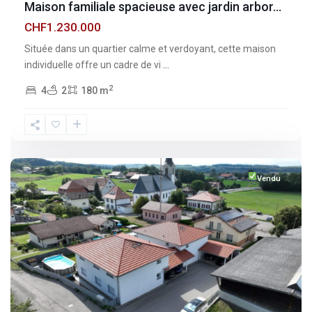
Maison familiale spacieuse avec jardin arbor...
CHF1.230.000
Située dans un quartier calme et verdoyant, cette maison
individuelle offre un cadre de vi
...
2
4
2
180 m
Fribourg
,
Vuisternens-
devant-
Romont
Vendu