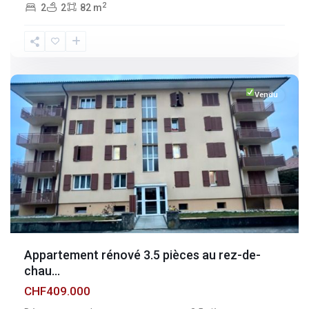
2
2
2
82 m
Fribourg
,
Broc
Vendu
Appartement rénové 3.5 pièces au rez-de-
chau...
CHF409.000