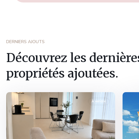
DERNIERS AJOUTS
Découvrez les dernière
propriétés ajoutées.
Fribourg
,
Fribo
Marly
2
somm
À vendre