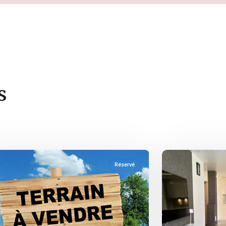
s
urg
,
Fribourg
,
entier
10
Romont
Réservé