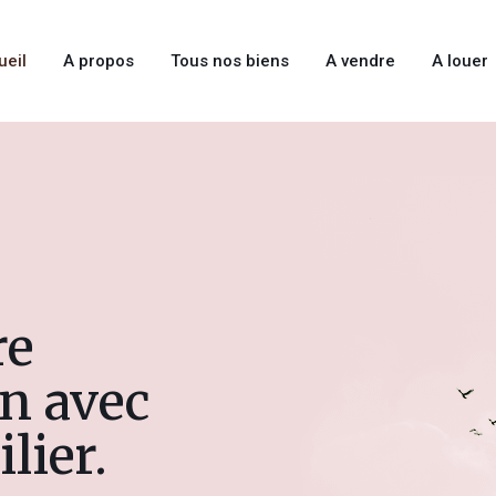
ueil
A propos
Tous nos biens
A vendre
A louer
re
n avec
ier.