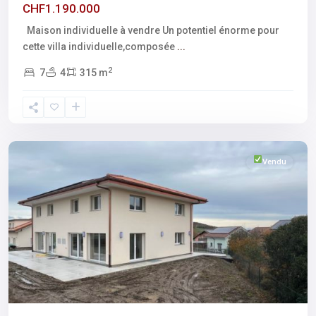
CHF1.190.000
Maison individuelle à vendre Un potentiel énorme pour
cette villa individuelle,composée
...
2
7
4
315 m
Fribourg
,
Vuisternens-
devant-
Romont
Vendu