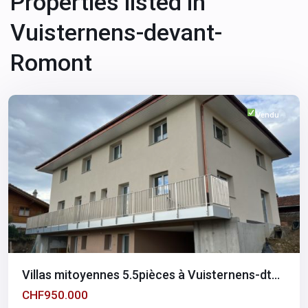
Properties listed in
Vuisternens-devant-
Fribourg
,
Vuisternens-
Romont
devant-
Romont
Vendu
Villas mitoyennes 5.5pièces à Vuisternens-dt...
CHF950.000