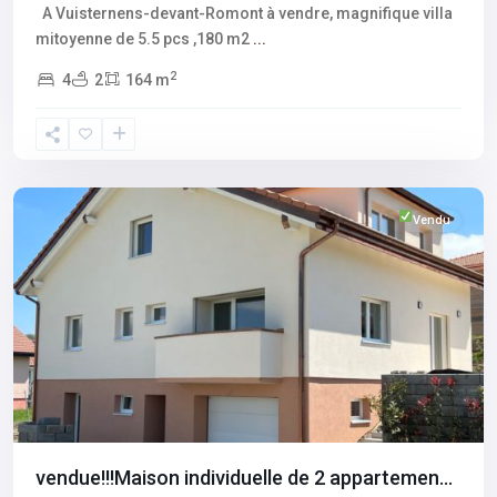
A Vuisternens-devant-Romont à vendre, magnifique villa
mitoyenne de 5.5 pcs ,180 m2
...
2
4
2
164 m
Fribourg
,
Vuisternens-
devant-
Romont
Vendu
vendue!!!Maison individuelle de 2 appartemen...