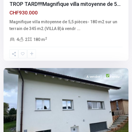
TROP TARD!!!!Magnifique villa mitoyenne de 5...
CHF930.000
Magnifique villa mitoyenne de 5,5 pièces- 180 m2 sur un
terrain de 345 m2.(VILLA B)à vendr
...
2
4
2
180 m
Fribourg
,
Vuisternens-
devant-
Romont
A vendre
Vendu