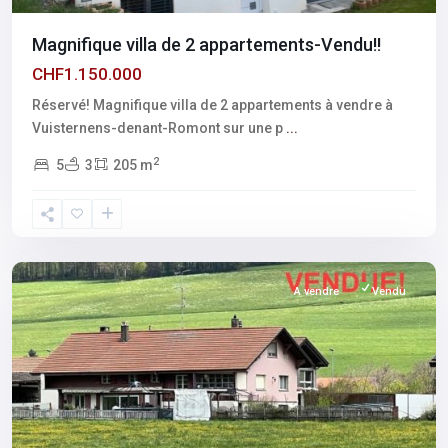
Magnifique villa de 2 appartements-Vendu!!
CHF1.150.000
Réservé! Magnifique villa de 2 appartements à vendre à
Vuisternens-denant-Romont sur une p
...
2
5
3
205 m
Fribourg
,
Vuisternens-
devant-
Romont
A vendre
Vendu