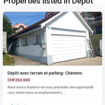
Properties listed in Dépôt
Fribourg
,
Chénens
À Vendre
Dépôt avec terrain et parking- Chénens
CHF260.000
Nous avons le plaisir de vous présenter une opportunité
rare, située dans un emplacement s
...