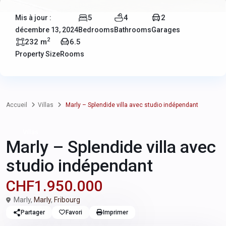
5
4
2
Mis à jour :
décembre 13, 2024
Bedrooms
Bathrooms
Garages
2
232 m
6.5
Property Size
Rooms
Accueil
Villas
Marly – Splendide villa avec studio indépendant
Villas
Marly – Splendide villa avec
studio indépendant
CHF1.950.000
Marly,
Marly
,
Fribourg
Partager
Favori
Imprimer