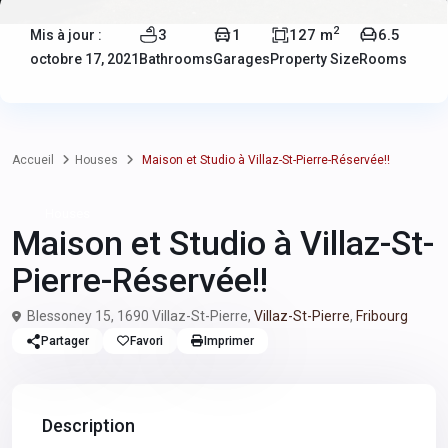
2
3
1
127 m
6.5
Mis à jour :
octobre 17, 2021
Bathrooms
Garages
Property Size
Rooms
Accueil
Houses
Maison et Studio à Villaz-St-Pierre-Réservée!!
Houses
Maison et Studio à Villaz-St-
Pierre-Réservée!!
Blessoney 15, 1690 Villaz-St-Pierre,
Villaz-St-Pierre
,
Fribourg
Partager
Favori
Imprimer
Description