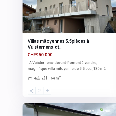
Villas mitoyennes 5.5pièces à
Vuisternens-dt...
CHF950.000
A Vuisternens-devant-Romont à vendre,
magnifique villa mitoyenne de 5.5 pcs ,180 m2
...
2
4
2
164 m
Fribourg
,
Vuisternens-
devant-
1
Romont
A vendre
Vendu