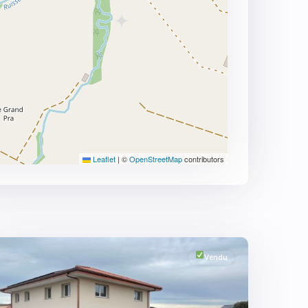
Leaflet
|
©
OpenStreetMap
contributors
Fribourg
,
Vuisternens-
devant-
Romont
Vendu