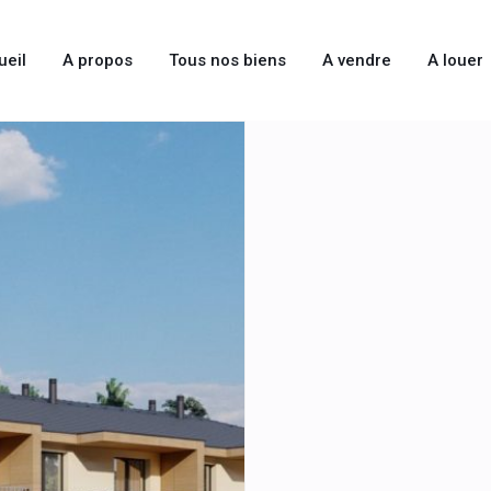
ueil
A propos
Tous nos biens
A vendre
A louer