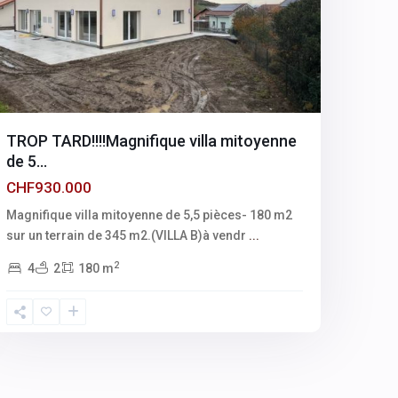
TROP TARD!!!!Magnifique villa mitoyenne
de 5...
CHF930.000
Magnifique villa mitoyenne de 5,5 pièces- 180 m2
sur un terrain de 345 m2.(VILLA B)à vendr
...
2
4
2
180 m