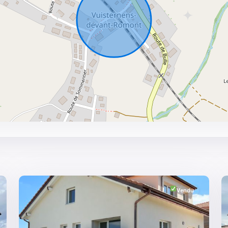
Fribourg
,
Vuisternens-
devant-
1
Romont
1
Vendu