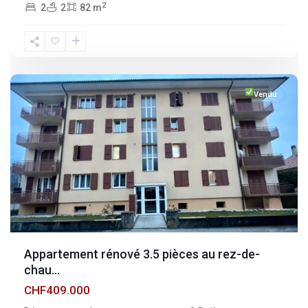
2
2
2
82 m
Fribourg
,
Broc
Vendu
Appartement rénové 3.5 pièces au rez-de-
chau...
CHF409.000